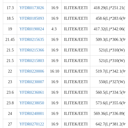
17.3
YFDR0173026
16:9
ILITEK/EETI
418.29(L)*251.21(W
18.5
YFDR0185093
16:9
ILITEK/EETI
458.6(L)*283.6(W)
19
YFDR0190024
4:3
ILITEK/EETI
417.32(L)*342.06(W
21.45
YFDR0215635
16:9
ILITEK/EETI
509.3(L)*306.3(W)
21.5
YFDR0215366
16:9
ILITEK/EETI
521(L)*310(W)
21.5
YFDR0215803
16:9
ILITEK/EETI
521(L)*310(W)
22
YFDR0220006
16:10
ILITEK/EETI
519.7(L)*342.1(W)
23
YFDR0230007
16:9
ILITEK/EETI
550(L)*327(W)
23.6
YFDR0236061
16:9
ILITEK/EETI
560.5(L)*334.5(W)
23.8
YFDR0238050
16:9
ILITEK/EETI
573.6(L)*355.6(W)
24
YFDR0240001
16:9
ILITEK/EETI
569.36(L)*336.89(W
27
YFDR0270122
16:9
ILITEK/EETI
642.7(L)*381.2(W)