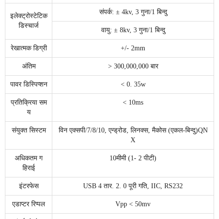
संपर्क: ± 4kv, 3 गुना/1 बिन्दु
इलेक्ट्रोस्टेटिक
डिस्चार्ज
वायु: ± 8kv, 3 गुना/1 बिन्दु
रेखात्मक डिग्री
+/- 2mm
अंतिम
> 300,000,000 बार
पावर डिस्पिप्शन
< 0. 35w
प्रतिक्रिया सम
< 10ms
य
संयुक्त सिस्टम
विन एक्सपी/7/8/10, एन्ड्रोड, लिनक्स, मैकोस (एकल-बिन्दु)QN
X
अधिकतम ग
10मीमी (1- 2 पीटी)
हिराई
इंटरफेस
USB 4 तार. 2. 0 पूरी गति, IIC, RS232
एडाप्टर रिप्पल
Vpp < 50mv