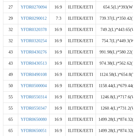
27
YFDR0270094
16:9
ILITEK/EETI
654.5(L)*393(W)
29
YFDR0290012
7:3
ILITEK/EETI
739.37(L)*350.42(W
32
YFDR0320378
16:9
ILITEK/EETI
749.2(L)*443.65(W
32
YFDR0320254
16:9
ILITEK/EETI
754.7(L)*449.3(W)
43
YFDR0430276
16:9
ILITEK/EETI
991.98(L)*580.22(W
43
YFDR0430513
16:9
ILITEK/EETI
974.38(L)*562.62(W
49
YFDR0490108
16:9
ILITEK/EETI
1124.58(L)*654.8(W
50
YFDR0500004
16:9
ILITEK/EETI
1158.44(L)*679.44(
55
YFDR0550314
16:9
ILITEK/EETI
1246.8(L)*717.6(W
55
YFDR0550347
16:9
ILITEK/EETI
1260.4(L)*731.2(W
65
YFDR0650080
16:9
ILITEK/EETI
1499.28(L)*874.32(
65
YFDR0650051
16:9
ILITEK/EETI
1499.28(L)*874.32(