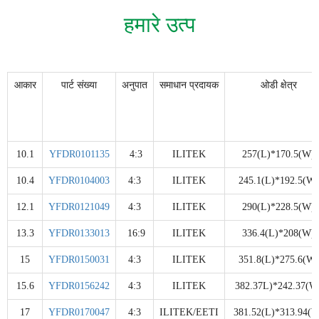
हमारे उत्प
आकार
पार्ट संख्या
अनुपात
समाधान प्रदायक
ओडी क्षेत्र
10.1
YFDR0101135
4:3
ILITEK
257(L)*170.5(W)
10.4
YFDR0104003
4:3
ILITEK
245.1(L)*192.5(W)
12.1
YFDR0121049
4:3
ILITEK
290(L)*228.5(W)
13.3
YFDR0133013
16:9
ILITEK
336.4(L)*208(W)
15
YFDR0150031
4:3
ILITEK
351.8(L)*275.6(W)
15.6
YFDR0156242
4:3
ILITEK
382.37L)*242.37(W
17
YFDR0170047
4:3
ILITEK/EETI
381.52(L)*313.94(W