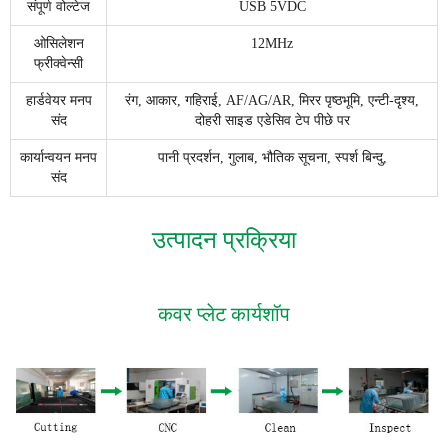
संपूर्ण वोल्टेज
USB 5VDC
ओसिलेशन
12MHz
फ्रीक्वेन्सी
हार्डवेयर मनप
रंग, आकार, गहिराई, AF/AG/AR, मिरर पृष्ठभूमि, एन्टी-दृश्य,
संद
दोहरी साइड एडेसिव टेप पीछे पर
कार्यान्वयन मनप
पानी प्रदर्शन, गुलाब, भौतिक सूचना, स्पर्श बिन्दु,
संद
उत्पादन प्रक्रिया
कवर प्लेट कार्यशॉप