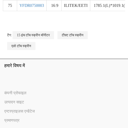
75
YFDR0750003
16:9
ILITEK/EETI
1785.1(L)*1019.1(W
टैग:
15 इंच टॉच स्क्रीन मॉनीटर
टीफ़्ट टॉच स्क्रीन
एलो टॉच स्क्रीन
हमारे विषय में
कंपनी प्रोफाइल
उत्पादन साइट
एन्टरप्राइज़स एन्डेंटेज
प्रमाणपत्र