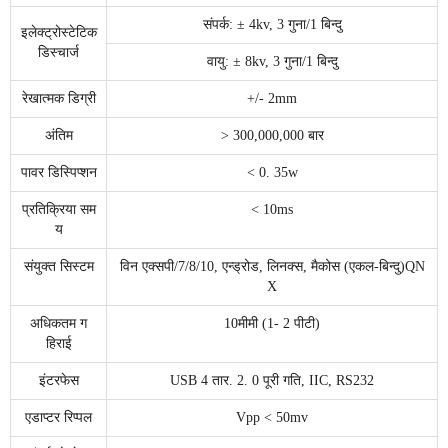
संपर्क: ± 4kv, 3 गुना/1 बिन्दु
इलेक्ट्रोस्टेटिक
डिस्चार्ज
वायु: ± 8kv, 3 गुना/1 बिन्दु
रेखात्मक डिग्री
+/- 2mm
अंतिम
> 300,000,000 बार
पावर डिस्पिप्शन
< 0. 35w
प्रतिक्रिया सम
< 10ms
य
संयुक्त सिस्टम
विन एक्सपी/7/8/10, एन्ड्रोड, लिनक्स, मैकोस (एकल-बिन्दु)QN
X
अधिकतम ग
10मीमी (1- 2 पीटी)
हिराई
इंटरफेस
USB 4 तार. 2. 0 पूरी गति, IIC, RS232
एडाप्टर रिप्पल
Vpp < 50mv