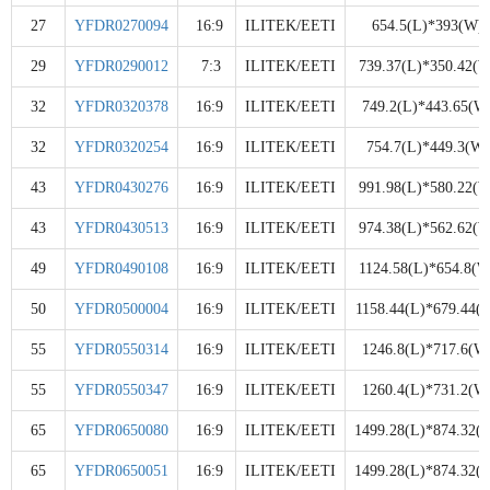
27
YFDR0270094
16:9
ILITEK/EETI
654.5(L)*393(W)
29
YFDR0290012
7:3
ILITEK/EETI
739.37(L)*350.42(W
32
YFDR0320378
16:9
ILITEK/EETI
749.2(L)*443.65(W
32
YFDR0320254
16:9
ILITEK/EETI
754.7(L)*449.3(W)
43
YFDR0430276
16:9
ILITEK/EETI
991.98(L)*580.22(W
43
YFDR0430513
16:9
ILITEK/EETI
974.38(L)*562.62(W
49
YFDR0490108
16:9
ILITEK/EETI
1124.58(L)*654.8(W
50
YFDR0500004
16:9
ILITEK/EETI
1158.44(L)*679.44(
55
YFDR0550314
16:9
ILITEK/EETI
1246.8(L)*717.6(W
55
YFDR0550347
16:9
ILITEK/EETI
1260.4(L)*731.2(W
65
YFDR0650080
16:9
ILITEK/EETI
1499.28(L)*874.32(
65
YFDR0650051
16:9
ILITEK/EETI
1499.28(L)*874.32(