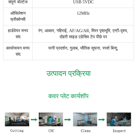
संपूर्ण वोल्टेज
USB 5VDC
ओसिलेशन
12MHz
फ्रीक्वेन्सी
हार्डवेयर मनप
रंग, आकार, गहिराई, AF/AG/AR, मिरर पृष्ठभूमि, एन्टी-दृश्य,
संद
दोहरी साइड एडेसिव टेप पीछे पर
कार्यान्वयन मनप
पानी प्रदर्शन, गुलाब, भौतिक सूचना, स्पर्श बिन्दु,
संद
उत्पादन प्रक्रिया
कवर प्लेट कार्यशॉप