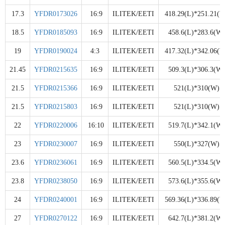
17.3
YFDR0173026
16:9
ILITEK/EETI
418.29(L)*251.21(W
18.5
YFDR0185093
16:9
ILITEK/EETI
458.6(L)*283.6(W)
19
YFDR0190024
4:3
ILITEK/EETI
417.32(L)*342.06(W
21.45
YFDR0215635
16:9
ILITEK/EETI
509.3(L)*306.3(W)
21.5
YFDR0215366
16:9
ILITEK/EETI
521(L)*310(W)
21.5
YFDR0215803
16:9
ILITEK/EETI
521(L)*310(W)
22
YFDR0220006
16:10
ILITEK/EETI
519.7(L)*342.1(W)
23
YFDR0230007
16:9
ILITEK/EETI
550(L)*327(W)
23.6
YFDR0236061
16:9
ILITEK/EETI
560.5(L)*334.5(W)
23.8
YFDR0238050
16:9
ILITEK/EETI
573.6(L)*355.6(W)
24
YFDR0240001
16:9
ILITEK/EETI
569.36(L)*336.89(W
27
YFDR0270122
16:9
ILITEK/EETI
642.7(L)*381.2(W)