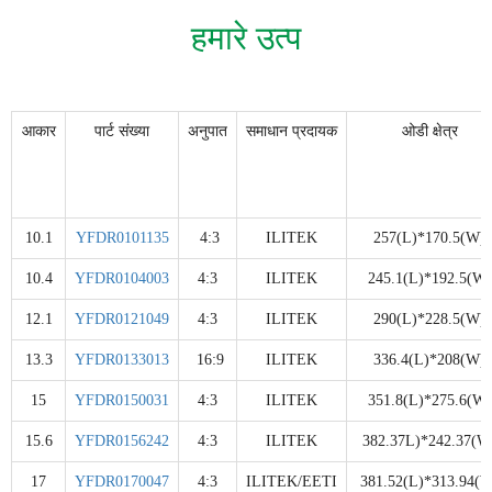
हमारे उत्प
आकार
पार्ट संख्या
अनुपात
समाधान प्रदायक
ओडी क्षेत्र
10.1
YFDR0101135
4:3
ILITEK
257(L)*170.5(W)
10.4
YFDR0104003
4:3
ILITEK
245.1(L)*192.5(W)
12.1
YFDR0121049
4:3
ILITEK
290(L)*228.5(W)
13.3
YFDR0133013
16:9
ILITEK
336.4(L)*208(W)
15
YFDR0150031
4:3
ILITEK
351.8(L)*275.6(W)
15.6
YFDR0156242
4:3
ILITEK
382.37L)*242.37(W
17
YFDR0170047
4:3
ILITEK/EETI
381.52(L)*313.94(W