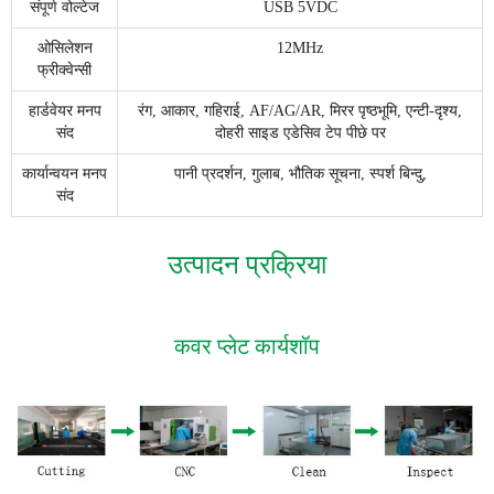
संपूर्ण वोल्टेज
USB 5VDC
ओसिलेशन
12MHz
फ्रीक्वेन्सी
हार्डवेयर मनप
रंग, आकार, गहिराई, AF/AG/AR, मिरर पृष्ठभूमि, एन्टी-दृश्य,
संद
दोहरी साइड एडेसिव टेप पीछे पर
कार्यान्वयन मनप
पानी प्रदर्शन, गुलाब, भौतिक सूचना, स्पर्श बिन्दु,
संद
उत्पादन प्रक्रिया
कवर प्लेट कार्यशॉप