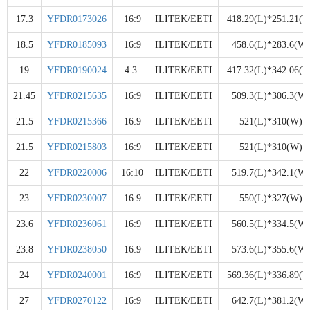
17.3
YFDR0173026
16:9
ILITEK/EETI
418.29(L)*251.21(W
18.5
YFDR0185093
16:9
ILITEK/EETI
458.6(L)*283.6(W)
19
YFDR0190024
4:3
ILITEK/EETI
417.32(L)*342.06(W
21.45
YFDR0215635
16:9
ILITEK/EETI
509.3(L)*306.3(W)
21.5
YFDR0215366
16:9
ILITEK/EETI
521(L)*310(W)
21.5
YFDR0215803
16:9
ILITEK/EETI
521(L)*310(W)
22
YFDR0220006
16:10
ILITEK/EETI
519.7(L)*342.1(W)
23
YFDR0230007
16:9
ILITEK/EETI
550(L)*327(W)
23.6
YFDR0236061
16:9
ILITEK/EETI
560.5(L)*334.5(W)
23.8
YFDR0238050
16:9
ILITEK/EETI
573.6(L)*355.6(W)
24
YFDR0240001
16:9
ILITEK/EETI
569.36(L)*336.89(W
27
YFDR0270122
16:9
ILITEK/EETI
642.7(L)*381.2(W)