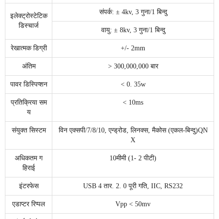
संपर्क: ± 4kv, 3 गुना/1 बिन्दु
इलेक्ट्रोस्टेटिक
डिस्चार्ज
वायु: ± 8kv, 3 गुना/1 बिन्दु
रेखात्मक डिग्री
+/- 2mm
अंतिम
> 300,000,000 बार
पावर डिस्पिप्शन
< 0. 35w
प्रतिक्रिया सम
< 10ms
य
संयुक्त सिस्टम
विन एक्सपी/7/8/10, एन्ड्रोड, लिनक्स, मैकोस (एकल-बिन्दु)QN
X
अधिकतम ग
10मीमी (1- 2 पीटी)
हिराई
इंटरफेस
USB 4 तार. 2. 0 पूरी गति, IIC, RS232
एडाप्टर रिप्पल
Vpp < 50mv