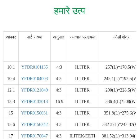
हमारे उत्प
आकार
पार्ट संख्या
अनुपात
समाधान प्रदायक
ओडी क्षेत्र
10.1
YFDR0101135
4:3
ILITEK
257(L)*170.5(W)
10.4
YFDR0104003
4:3
ILITEK
245.1(L)*192.5(W)
12.1
YFDR0121049
4:3
ILITEK
290(L)*228.5(W)
13.3
YFDR0133013
16:9
ILITEK
336.4(L)*208(W)
15
YFDR0150031
4:3
ILITEK
351.8(L)*275.6(W)
15.6
YFDR0156242
4:3
ILITEK
382.37L)*242.37(W
17
YFDR0170047
4:3
ILITEK/EETI
381.52(L)*313.94(W