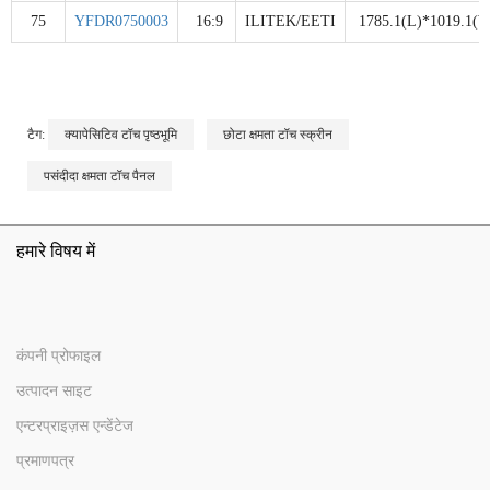
75
YFDR0750003
16:9
ILITEK/EETI
1785.1(L)*1019.1(W
टैग:
क्यापेसिटिव टॉच पृष्ठभूमि
छोटा क्षमता टॉच स्क्रीन
पसंदीदा क्षमता टॉच पैनल
हमारे विषय में
कंपनी प्रोफाइल
उत्पादन साइट
एन्टरप्राइज़स एन्डेंटेज
प्रमाणपत्र