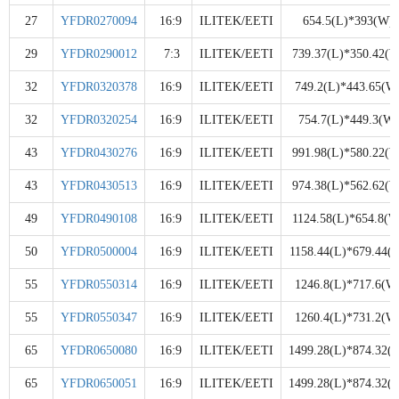
27
YFDR0270094
16:9
ILITEK/EETI
654.5(L)*393(W)
29
YFDR0290012
7:3
ILITEK/EETI
739.37(L)*350.42(W
32
YFDR0320378
16:9
ILITEK/EETI
749.2(L)*443.65(W
32
YFDR0320254
16:9
ILITEK/EETI
754.7(L)*449.3(W)
43
YFDR0430276
16:9
ILITEK/EETI
991.98(L)*580.22(W
43
YFDR0430513
16:9
ILITEK/EETI
974.38(L)*562.62(W
49
YFDR0490108
16:9
ILITEK/EETI
1124.58(L)*654.8(W
50
YFDR0500004
16:9
ILITEK/EETI
1158.44(L)*679.44(
55
YFDR0550314
16:9
ILITEK/EETI
1246.8(L)*717.6(W
55
YFDR0550347
16:9
ILITEK/EETI
1260.4(L)*731.2(W
65
YFDR0650080
16:9
ILITEK/EETI
1499.28(L)*874.32(
65
YFDR0650051
16:9
ILITEK/EETI
1499.28(L)*874.32(